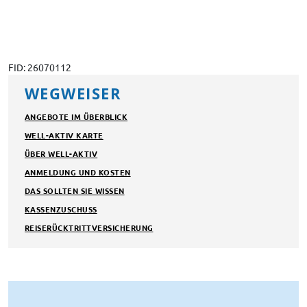
buchbar
22.11.2026
26.11.2026
WA
Anmelden
buchbar
FID: 26070112
06.12.2026
10.12.2026
WA
WEGWEISER
Anmelden
buchbar
ANGEBOTE IM ÜBERBLICK
13.12.2026
17.12.2026
WA
WELL-AKTIV KARTE
Anmelden
buchbar
ÜBER WELL-AKTIV
ANMELDUNG UND KOSTEN
DAS SOLLTEN SIE WISSEN
KASSENZUSCHUSS
REISERÜCKTRITTVERSICHERUNG