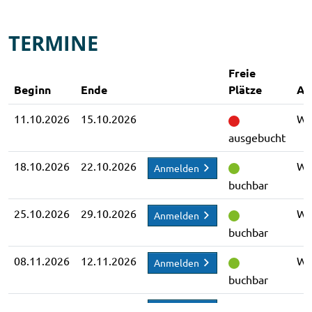
TERMINE
Freie
Beginn
Ende
Plätze
An
11.10.2026
15.10.2026
WA
ausgebucht
18.10.2026
22.10.2026
WA
Anmelden
buchbar
25.10.2026
29.10.2026
WA
Anmelden
buchbar
08.11.2026
12.11.2026
WA
Anmelden
buchbar
15.11.2026
19.11.2026
WA
Anmelden