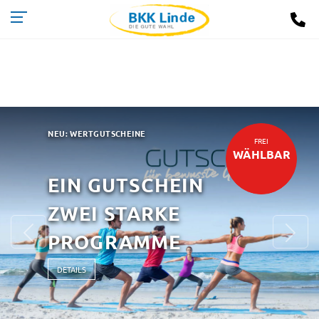
NEU: WERTGUTSCHEINE
FREI
WÄHLBAR
EIN GUTSCHEIN
ZWEI STARKE
Previous
Ne
PROGRAMME
DETAILS